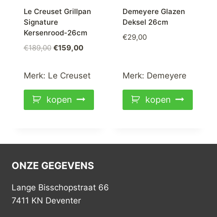
Le Creuset Grillpan
Demeyere Glazen
Signature
Deksel 26cm
Kersenrood-26cm
€
29,00
Oorspronkelijke
Huidige
€
189,00
€
159,00
prijs
prijs
was:
is:
Merk:
Le Creuset
Merk:
Demeyere
€189,00.
€159,00.
kopen
kopen
ONZE GEGEVENS
Lange Bisschopstraat 66
7411 KN Deventer