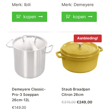
€199,00.
€159,00.
Merk:
Ibili
Merk:
Demeyere
kopen
kopen
Aanbieding!
Demeyere Classic-
Staub Braadpan
Pro-3 Soeppan
Citron 26cm
26cm-12L
Oorspronkelijke
Huidige
€
319,00
€
249,00
€
149,00
prijs
prijs