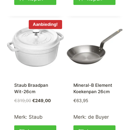
Aanbieding!
Staub Braadpan
Mineral-B Element
Wit-26cm
Koekenpan 26cm
Oorspronkelijke
Huidige
€
319,00
€
249,00
€
63,95
prijs
prijs
was:
is:
Merk:
Staub
Merk:
de Buyer
€319,00.
€249,00.