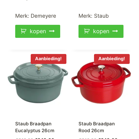
was:
is:
€319,00.
€249,00.
Merk:
Demeyere
Merk:
Staub
kopen
kopen
Aanbieding!
Aanbieding!
Staub Braadpan
Staub Braadpan
Eucalyptus 26cm
Rood 26cm