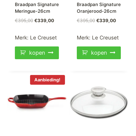
Braadpan Signature
Braadpan Signature
Meringue-26cm
Oranjerood-26cm
Oorspronkelijke
Huidige
Oorspronkelijke
Huidige
€
395,00
€
339,00
€
395,00
€
339,00
prijs
prijs
prijs
prijs
was:
is:
was:
is:
Merk:
Le Creuset
Merk:
Le Creuset
€395,00.
€339,00.
€395,00.
€339,00.
kopen
kopen
Aanbieding!