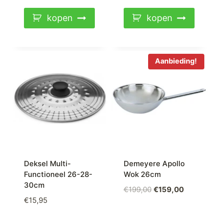
kopen
kopen
Aanbieding!
Deksel Multi-
Demeyere Apollo
Functioneel 26-28-
Wok 26cm
30cm
Oorspronkelijke
Huidige
€
199,00
€
159,00
€
15,95
prijs
prijs
was:
is: