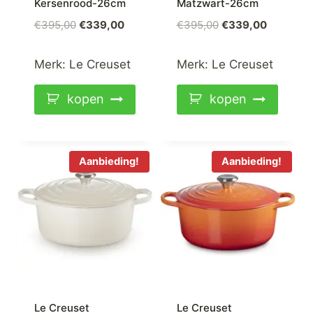
Kersenrood-26cm
Matzwart-26cm
Oorspronkelijke
Huidige
Oorspronkelijke
Huidige
€
395,00
€
339,00
€
395,00
€
339,00
prijs
prijs
prijs
prijs
was:
is:
was:
is:
Merk:
Le Creuset
Merk:
Le Creuset
€395,00.
€339,00.
€395,00.
€339,00.
kopen
kopen
Aanbieding!
Aanbieding!
Le Creuset
Le Creuset