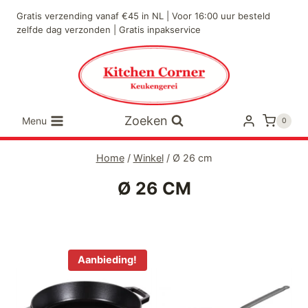
Doorgaan
Gratis verzending vanaf €45 in NL | Voor 16:00 uur besteld
naar
zelfde dag verzonden | Gratis inpakservice
inhoud
Zoeken
Menu
0
Home
/
Winkel
/
Ø 26 cm
Ø 26 CM
Aanbieding!