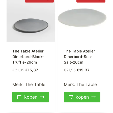
The Table Atelier
The Table Atelier
Dinerbord-Black-
Dinerbord-Sea-
Truffle-26cm
Salt-26cm
Oorspronkelijke
Huidige
Oorspronkelijke
Huidige
€
21,95
€
15,37
€
21,95
€
15,37
prijs
prijs
prijs
prijs
was:
is:
was:
is:
Merk:
The Table
Merk:
The Table
€21,95.
€15,37.
€21,95.
€15,37.
kopen
kopen