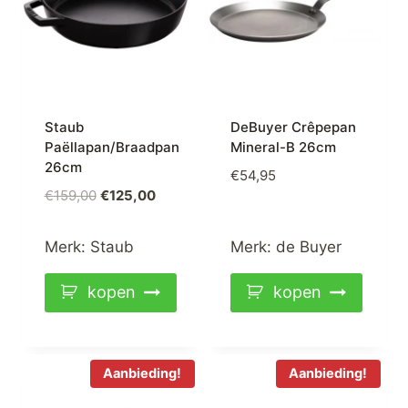
Staub
DeBuyer Crêpepan
Paëllapan/Braadpan
Mineral-B 26cm
26cm
€
54,95
Oorspronkelijke
Huidige
€
159,00
€
125,00
prijs
prijs
was:
is:
Merk:
Staub
Merk:
de Buyer
€159,00.
€125,00.
kopen
kopen
Aanbieding!
Aanbieding!