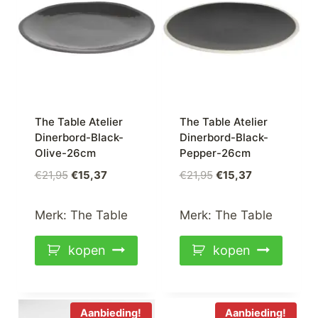
The Table Atelier
The Table Atelier
Dinerbord-Black-
Dinerbord-Black-
Olive-26cm
Pepper-26cm
Oorspronkelijke
Huidige
Oorspronkelijke
Huidige
€
21,95
€
15,37
€
21,95
€
15,37
prijs
prijs
prijs
prijs
was:
is:
was:
is:
Merk:
The Table
Merk:
The Table
€21,95.
€15,37.
€21,95.
€15,37.
kopen
kopen
Aanbieding!
Aanbieding!