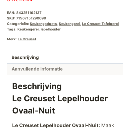
EAN:
843251192137
SKU:
71507151290099
Categorieën:
Keukengadgets
,
Keukengerei
,
Le Creuset Tafelgerei
Tags:
Keukengerei
,
lepelhouder
Merk:
Le Creuset
Beschrijving
Aanvullende informatie
Beschrijving
Le Creuset Lepelhouder
Ovaal-Nuit
Le Creuset Lepelhouder Ovaal-Nuit:
Maak