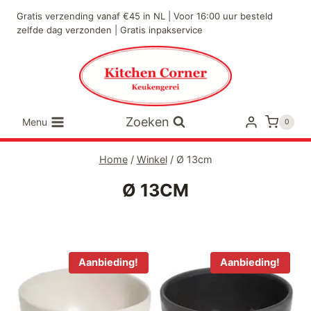
Doorgaan
Gratis verzending vanaf €45 in NL | Voor 16:00 uur besteld
naar
zelfde dag verzonden | Gratis inpakservice
inhoud
Zoeken
Menu
0
Home
/
Winkel
/
Ø 13cm
Ø 13CM
Aanbieding!
Aanbieding!