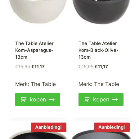
The Table Atelier
The Table Atelier
Kom-Asparagus-
Kom-Black-Olive-
13cm
13cm
Oorspronkelijke
Huidige
Oorspronkelijke
Huidige
€
15,95
€
11,17
€
15,95
€
11,17
prijs
prijs
prijs
prijs
was:
is:
was:
is:
Merk:
The Table
Merk:
The Table
€15,95.
€11,17.
€15,95.
€11,17.
kopen
kopen
Aanbieding!
Aanbieding!