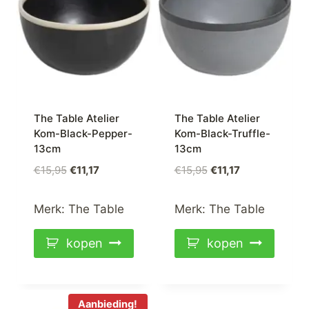
The Table Atelier
The Table Atelier
Kom-Black-Pepper-
Kom-Black-Truffle-
13cm
13cm
Oorspronkelijke
Huidige
Oorspronkelijke
Huidige
€
15,95
€
11,17
€
15,95
€
11,17
prijs
prijs
prijs
prijs
was:
is:
was:
is:
Merk:
The Table
Merk:
The Table
€15,95.
€11,17.
€15,95.
€11,17.
kopen
kopen
Aanbieding!