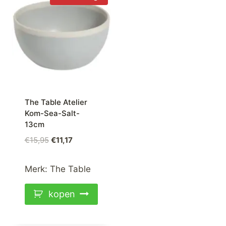
The Table Atelier
Kom-Sea-Salt-
13cm
Oorspronkelijke
Huidige
€
15,95
€
11,17
prijs
prijs
was:
is:
Merk:
The Table
€15,95.
€11,17.
kopen