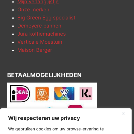
Mijn verlanglijstje
Onze merken
Big Green Egg specialist
Demeyere pannen
Jura koffiemachines
Verticale Moestuin
Maison Berger
BETAALMOGELIJKHEDEN
Wij respecteren uw privacy
We gebruiken cookies om uw browse-ervaring te