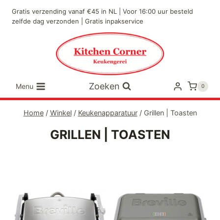
Doorgaan
Gratis verzending vanaf €45 in NL | Voor 16:00 uur besteld
naar
zelfde dag verzonden | Gratis inpakservice
inhoud
Zoeken
Menu
0
Home
/
Winkel
/
Keukenapparatuur
/
Grillen | Toasten
GRILLEN | TOASTEN