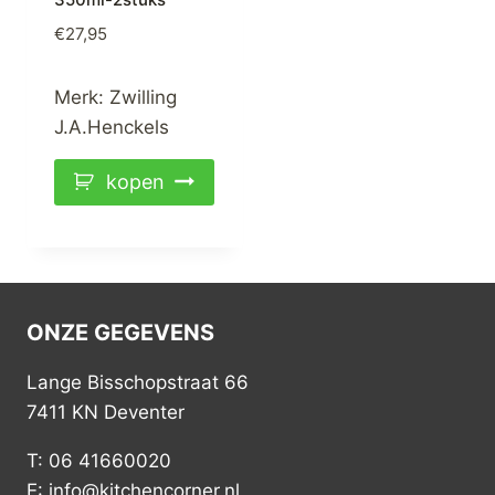
€
27,95
Merk:
Zwilling
J.A.Henckels
kopen
ONZE GEGEVENS
Lange Bisschopstraat 66
7411 KN Deventer
T: 06 41660020
E: info@kitchencorner.nl