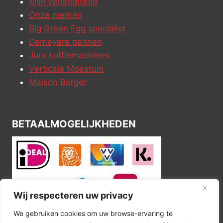
Mijn verlanglijstje
Onze merken
Big Green Egg specialist
Demeyere pannen
Jura koffiemachines
Verticale Moestuin
Maison Berger
BETAALMOGELIJKHEDEN
Wij respecteren uw privacy
We gebruiken cookies om uw browse-ervaring te