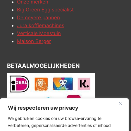
Onze merken
Big Green Egg specialist
Demeyere pannen
Jura koffiemachines
Verticale Moestuin
Maison Berger
BETAALMOGELIJKHEDEN
Wij respecteren uw privacy
We gebruiken cookies om uw browse-ervaring te
verbeteren, gepersonaliseerde advertenties of inhoud