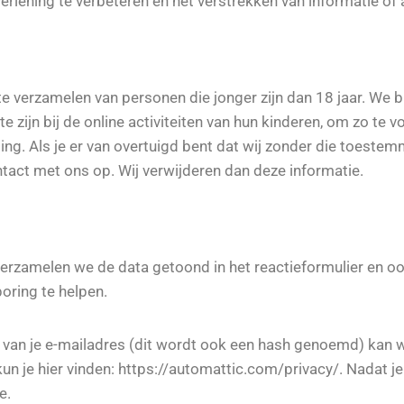
rlening te verbeteren en het verstrekken van informatie of
 te verzamelen van personen die jonger zijn dan 18 jaar. W
e zijn bij de online activiteiten van hun kinderen, om zo t
g. Als je er van overtuigd bent dat wij zonder die toeste
tact met ons op. Wij verwijderen dan deze informatie.
 verzamelen we de data getoond in het reactieformulier en o
ring te helpen.
van je e-mailadres (dit wordt ook een hash genoemd) kan w
kun je hier vinden: https://automattic.com/privacy/. Nadat je 
e.