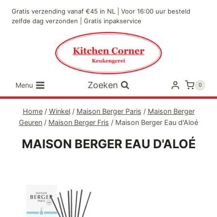
Doorgaan
Gratis verzending vanaf €45 in NL | Voor 16:00 uur besteld
naar
zelfde dag verzonden | Gratis inpakservice
inhoud
Zoeken
Menu
0
Home
/
Winkel
/
Maison Berger Paris
/
Maison Berger
Geuren
/
Maison Berger Fris
/
Maison Berger Eau d'Aloé
MAISON BERGER EAU D'ALOÉ