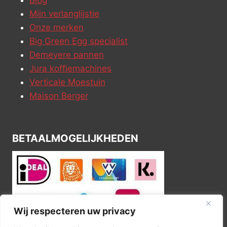
Mijn verlanglijstje
Onze merken
Big Green Egg specialist
Demeyere pannen
Jura koffiemachines
Verticale Moestuin
Maison Berger
BETAALMOGELIJKHEDEN
Wij respecteren uw privacy