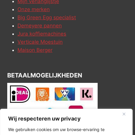
Mijn verlanglijstje
Onze merken
Big Green Egg specialist
Demeyere pannen
Jura koffiemachines
Verticale Moestuin
Maison Berger
BETAALMOGELIJKHEDEN
Wij respecteren uw privacy
We gebruiken cookies om uw browse-ervaring te