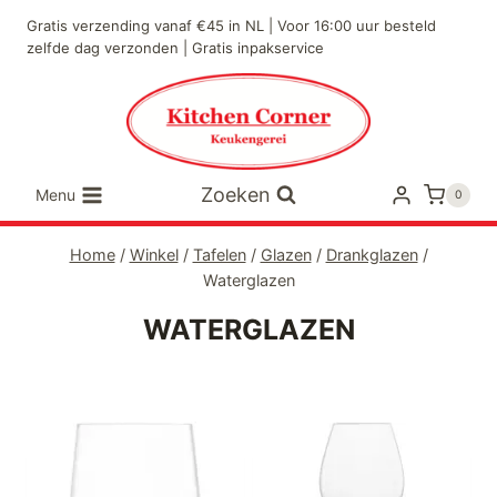
Doorgaan
Gratis verzending vanaf €45 in NL | Voor 16:00 uur besteld
naar
zelfde dag verzonden | Gratis inpakservice
inhoud
Zoeken
Menu
0
Home
/
Winkel
/
Tafelen
/
Glazen
/
Drankglazen
/
Waterglazen
WATERGLAZEN