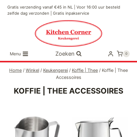
Doorgaan
Gratis verzending vanaf €45 in NL | Voor 16:00 uur besteld
naar
zelfde dag verzonden | Gratis inpakservice
inhoud
Zoeken
Menu
0
Home
/
Winkel
/
Keukengerei
/
Koffie | Thee
/
Koffie | Thee
Accessoires
KOFFIE | THEE ACCESSOIRES