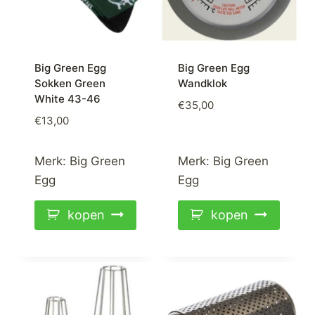
Big Green Egg
Big Green Egg
Sokken Green
Wandklok
White 43-46
€
35,00
€
13,00
Merk:
Big Green
Merk:
Big Green
Egg
Egg
kopen
kopen