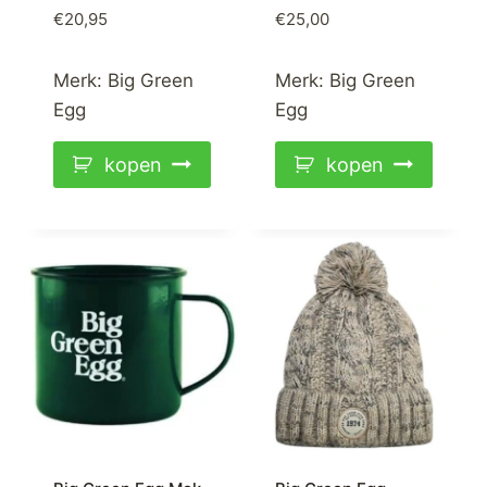
€
20,95
€
25,00
Merk:
Big Green
Merk:
Big Green
Egg
Egg
kopen
kopen