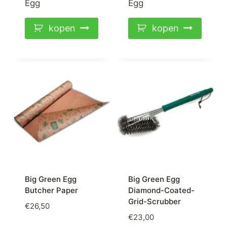
Egg
Egg
kopen
kopen
Big Green Egg
Big Green Egg
Butcher Paper
Diamond-Coated-
Grid-Scrubber
€
26,50
€
23,00