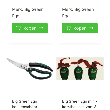
Merk:
Big Green
Merk:
Big Green
Egg
Egg
kopen
kopen
Big Green Egg
Big Green Egg mini-
Keukenschaar
kerstbal-set-van-3