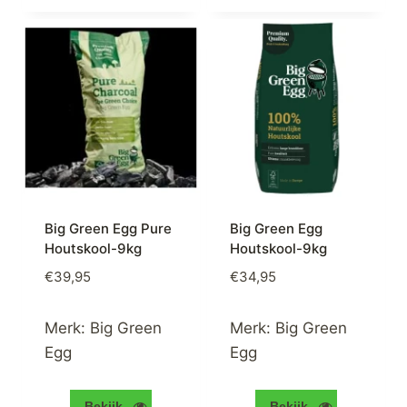
Big Green Egg Pure
Big Green Egg
Houtskool-9kg
Houtskool-9kg
€
39,95
€
34,95
Merk:
Big Green
Merk:
Big Green
Egg
Egg
Bekijk
Bekijk