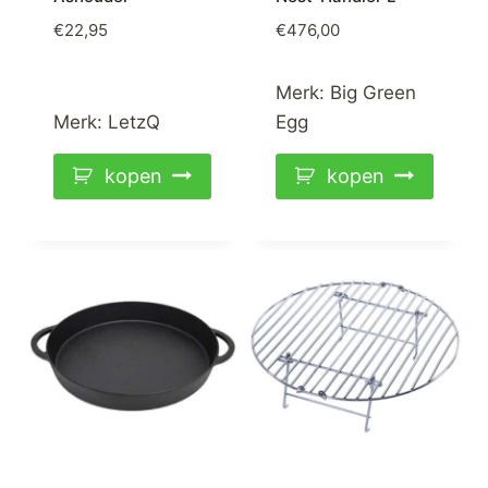
€
22,95
€
476,00
Merk:
Big Green
Merk:
LetzQ
Egg
kopen
kopen