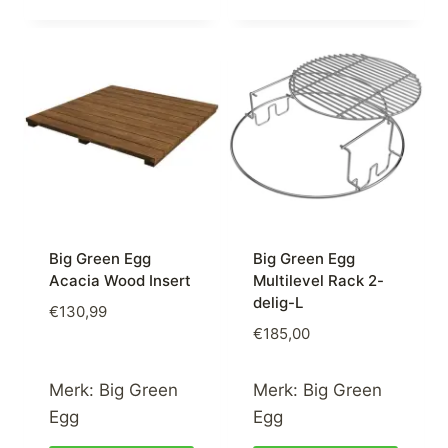
Big Green Egg
Big Green Egg
Acacia Wood Insert
Multilevel Rack 2-
delig-L
€
130,99
€
185,00
Merk:
Big Green
Merk:
Big Green
Egg
Egg