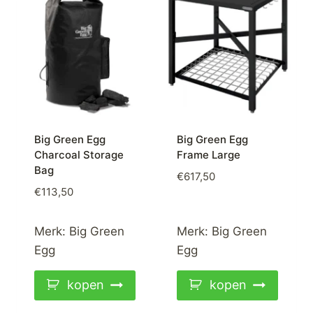
Big Green Egg
Big Green Egg
Charcoal Storage
Frame Large
Bag
€
617,50
€
113,50
Merk:
Big Green
Merk:
Big Green
Egg
Egg
kopen
kopen