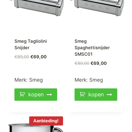
Smeg Tagliolini
Smeg
Snijder
Spaghettisnijder
SMSC01
Oorspronkelijke
Huidige
€
89,00
€
69,00
Oorspronkelijke
Huidige
€
89,00
€
69,00
prijs
prijs
prijs
prijs
was:
is:
was:
is:
€89,00.
€69,00.
Merk:
Smeg
Merk:
Smeg
€89,00.
€69,00.
kopen
kopen
Aanbieding!