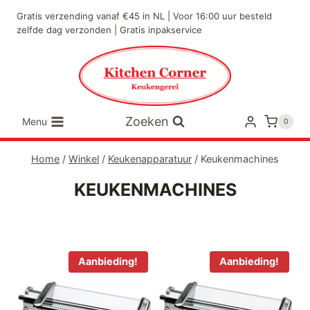
Doorgaan
Gratis verzending vanaf €45 in NL | Voor 16:00 uur besteld
naar
zelfde dag verzonden | Gratis inpakservice
inhoud
Zoeken
Menu
0
Home
/
Winkel
/
Keukenapparatuur
/
Keukenmachines
KEUKENMACHINES
Aanbieding!
Aanbieding!