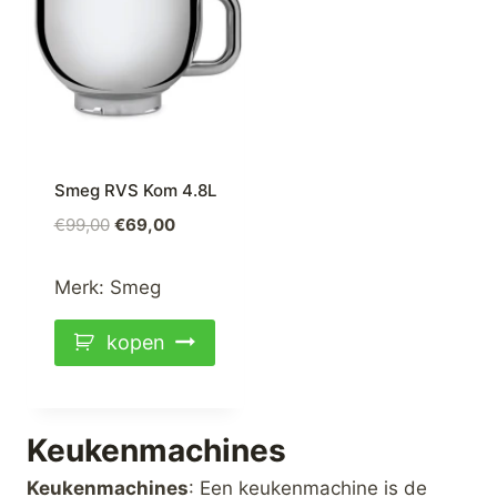
Smeg RVS Kom 4.8L
Oorspronkelijke
Huidige
€
99,00
€
69,00
prijs
prijs
was:
is:
Merk:
Smeg
€99,00.
€69,00.
kopen
Keukenmachines
Keukenmachines
: Een keukenmachine is de