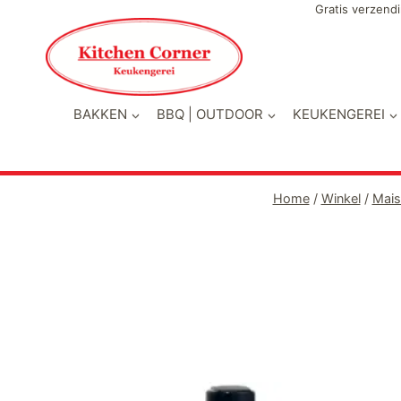
Doorgaan
Gratis verzendi
naar
inhoud
BAKKEN
BBQ | OUTDOOR
KEUKENGEREI
Home
/
Winkel
/
Mais