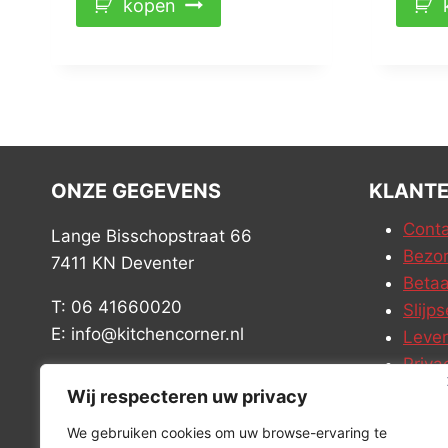
kopen
ONZE GEGEVENS
KLANTE
Conta
Lange Bisschopstraat 66
Bezor
7411 KN Deventer
Betaa
T: 06 41660020
Slijps
E: info@kitchencorner.nl
Leve
Priva
KVK: 99238381
Vacat
Wij respecteren uw privacy
BTW: NL868888989B01
We gebruiken cookies om uw browse-ervaring te