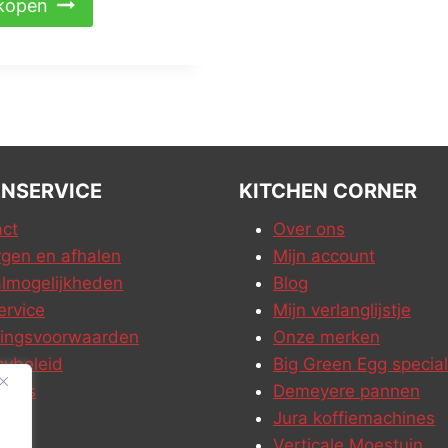
kopen
NSERVICE
KITCHEN CORNER
ct
Over ons
gen en afhalen
Mijn account
lmogelijkheden
Blog
ervice
Mijn verlanglijstje
ringsvoorwaarden
Onze merken
cybeleid
Big Green Egg special
ures
Demeyere pannen
Jura koffiemachines
Verticale Moestuin