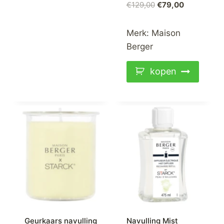
Oorspronkelijke
Huidige
€
129,00
€
79,00
prijs
prijs
was:
is:
Merk:
Maison
€129,00.
€79,00.
Berger
kopen
Geurkaars navulling
Navulling Mist