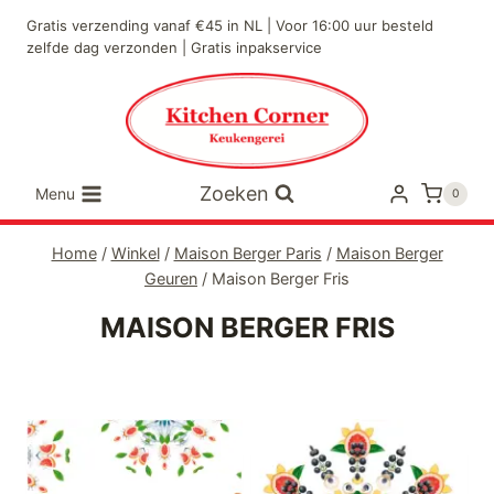
Doorgaan
Gratis verzending vanaf €45 in NL | Voor 16:00 uur besteld
naar
zelfde dag verzonden | Gratis inpakservice
inhoud
Zoeken
Menu
0
Home
/
Winkel
/
Maison Berger Paris
/
Maison Berger
Geuren
/
Maison Berger Fris
MAISON BERGER FRIS