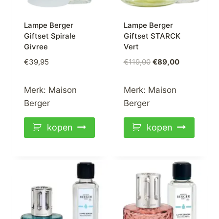
Lampe Berger
Lampe Berger
Giftset Spirale
Giftset STARCK
Givree
Vert
Oorspronkelijke
Huidige
€
39,95
€
119,00
€
89,00
prijs
prijs
was:
is:
Merk:
Maison
Merk:
Maison
€119,00.
€89,00.
Berger
Berger
kopen
kopen