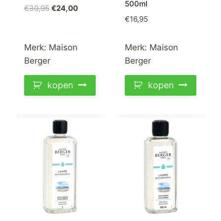
500ml
Oorspronkelijke
Huidige
€
30,95
€
24,00
€
16,95
prijs
prijs
was:
is:
€30,95.
€24,00.
Merk:
Maison
Merk:
Maison
Berger
Berger
kopen
kopen