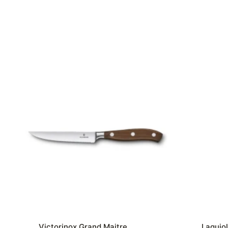
Victorinox Grand Maitre
Laguio