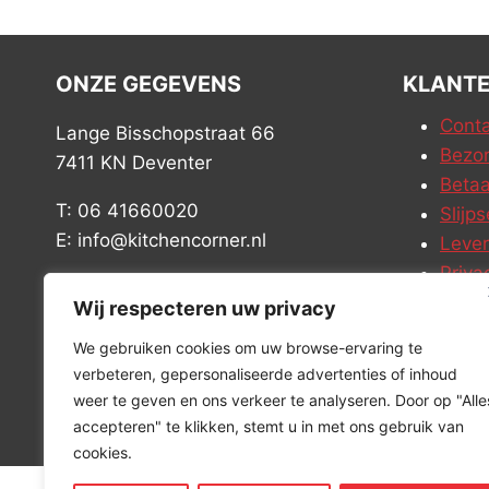
ONZE GEGEVENS
KLANTE
Conta
Lange Bisschopstraat 66
Bezor
7411 KN Deventer
Betaa
T: 06 41660020
Slijps
E: info@kitchencorner.nl
Leve
Priva
KVK: 99238381
Vacat
Wij respecteren uw privacy
BTW: NL868888989B01
We gebruiken cookies om uw browse-ervaring te
verbeteren, gepersonaliseerde advertenties of inhoud
weer te geven en ons verkeer te analyseren. Door op "Alle
accepteren" te klikken, stemt u in met ons gebruik van
cookies.