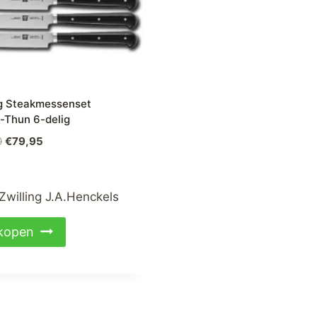
ng Steakmessenset
-Thun 6-delig
Oorspronkelijke
Huidige
0
€
79,95
prijs
prijs
was:
is:
€119,00.
€79,95.
Zwilling J.A.Henckels
kopen