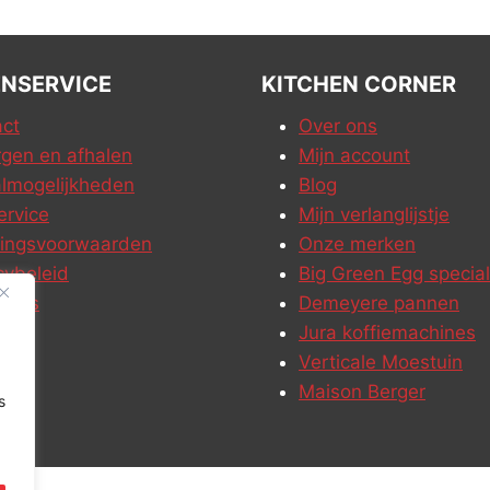
NSERVICE
KITCHEN CORNER
ct
Over ons
gen en afhalen
Mijn account
lmogelijkheden
Blog
ervice
Mijn verlanglijstje
ringsvoorwaarden
Onze merken
cybeleid
Big Green Egg special
ures
Demeyere pannen
Jura koffiemachines
Verticale Moestuin
Maison Berger
s