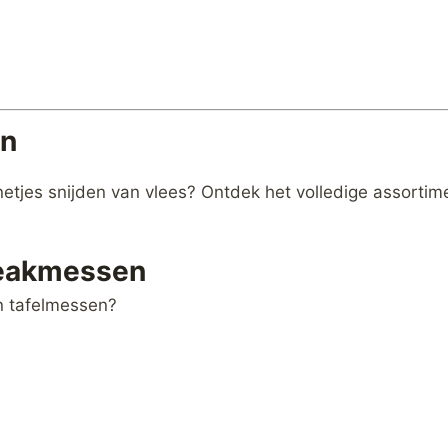
en
etjes snijden van vlees? Ontdek het volledige assorti
teakmessen
n tafelmessen?