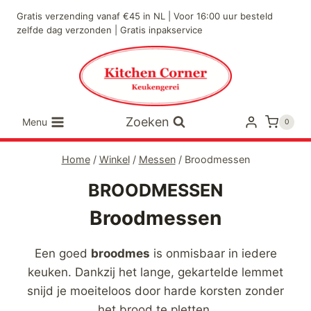
Doorgaan
Gratis verzending vanaf €45 in NL | Voor 16:00 uur besteld
naar
zelfde dag verzonden | Gratis inpakservice
inhoud
Zoeken
Menu
0
Home
/
Winkel
/
Messen
/
Broodmessen
BROODMESSEN
Broodmessen
Een goed
broodmes
is onmisbaar in iedere
keuken. Dankzij het lange, gekartelde lemmet
snijd je moeiteloos door harde korsten zonder
het brood te pletten.