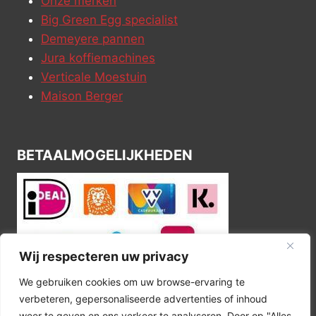
Onze merken
Big Green Egg specialist
Demeyere pannen
Jura koffiemachines
Verticale Moestuin
Maison Berger
BETAALMOGELIJKHEDEN
Wij respecteren uw privacy
We gebruiken cookies om uw browse-ervaring te
verbeteren, gepersonaliseerde advertenties of inhoud
weer te geven en ons verkeer te analyseren. Door op "Alles