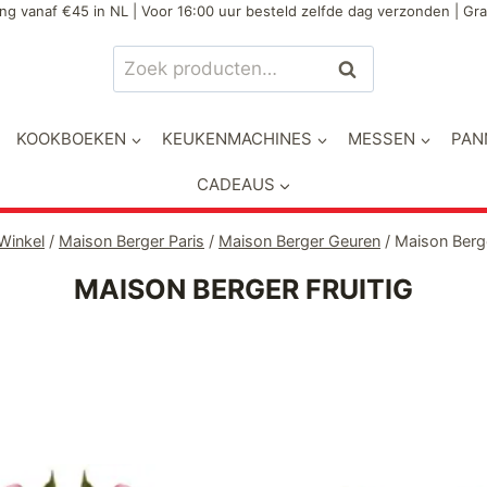
ng vanaf €45 in NL | Voor 16:00 uur besteld zelfde dag verzonden | Gra
Zoeken
Zoeken
naar:
KOOKBOEKEN
KEUKENMACHINES
MESSEN
PAN
CADEAUS
Winkel
/
Maison Berger Paris
/
Maison Berger Geuren
/
Maison Berge
MAISON BERGER FRUITIG