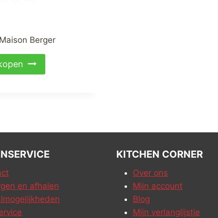
Maison Berger
kopen
NSERVICE
KITCHEN CORNER
ct
Over ons
gen en afhalen
Mijn account
lmogelijkheden
Blog
ervice
Mijn verlanglijstje