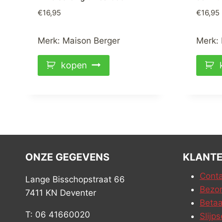
€
16,95
€
16,95
Merk:
Maison Berger
Merk:
kopen
ONZE GEGEVENS
KLANTE
Conta
Lange Bisschopstraat 66
Bezor
7411 KN Deventer
Betaa
T: 06 41660020
Slijps