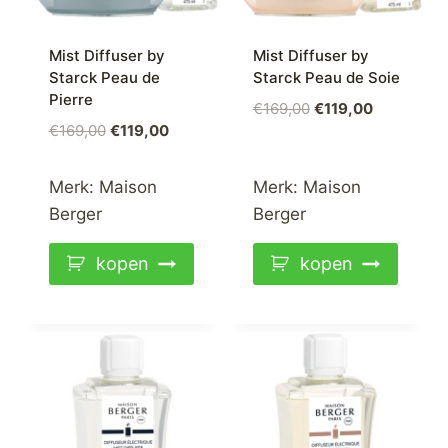
Mist Diffuser by
Mist Diffuser by
Starck Peau de
Starck Peau de Soie
Pierre
Oorspronkelijke
Huidige
€
169,00
€
119,00
Oorspronkelijke
Huidige
€
169,00
€
119,00
prijs
prijs
prijs
prijs
was:
is:
was:
is:
€169,00.
€119,00.
Merk:
Maison
Merk:
Maison
€169,00.
€119,00.
Berger
Berger
kopen
kopen