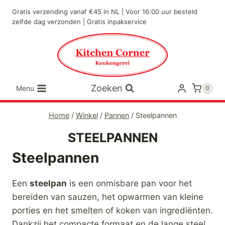
Doorgaan
Gratis verzending vanaf €45 in NL | Voor 16:00 uur besteld
naar
zelfde dag verzonden | Gratis inpakservice
inhoud
Zoeken
Menu
0
Home
/
Winkel
/
Pannen
/
Steelpannen
STEELPANNEN
Steelpannen
Een
steelpan
is een onmisbare pan voor het
bereiden van sauzen, het opwarmen van kleine
porties en het smelten of koken van ingrediënten.
Dankzij het compacte formaat en de lange steel