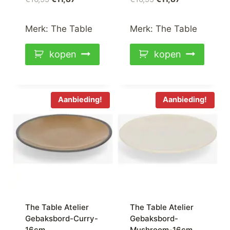
prijs
prijs
prijs
prijs
was:
is:
was:
is:
Merk:
The Table
Merk:
The Table
€16,95.
€11,87.
€16,95.
€11,87.
kopen
kopen
Aanbieding!
Aanbieding!
The Table Atelier
The Table Atelier
Gebaksbord-Curry-
Gebaksbord-
16cm
Mushroom-16cm