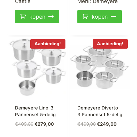
Castle
Merk:
Demeyere
kopen
kopen
Aanbieding!
Aanbieding!
Demeyere Lino-3
Demeyere Diverto-
Pannenset 5-delig
3 Pannenset 5-delig
Oorspronkelijke
Huidige
Oorspronkelijke
Huidige
€
409,00
€
279,00
€
409,00
€
249,00
prijs
prijs
prijs
prijs