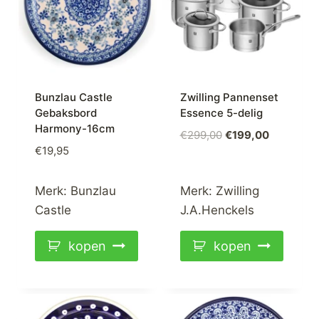
Bunzlau Castle
Zwilling Pannenset
Gebaksbord
Essence 5-delig
Harmony-16cm
Oorspronkelijke
Huidige
€
299,00
€
199,00
€
19,95
prijs
prijs
was:
is:
€299,00.
€199,00.
Merk:
Bunzlau
Merk:
Zwilling
Castle
J.A.Henckels
kopen
kopen