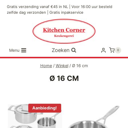
Doorgaan
Gratis verzending vanaf €45 in NL | Voor 16:00 uur besteld
naar
zelfde dag verzonden | Gratis inpakservice
inhoud
Zoeken
Menu
0
Home
/
Winkel
/
Ø 16 cm
Ø 16 CM
Aanbieding!