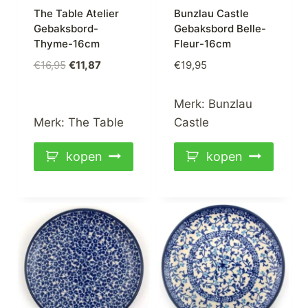
The Table Atelier
Bunzlau Castle
Gebaksbord-
Gebaksbord Belle-
Thyme-16cm
Fleur-16cm
Oorspronkelijke
Huidige
€
16,95
€
11,87
€
19,95
prijs
prijs
was:
is:
Merk:
Bunzlau
€16,95.
€11,87.
Merk:
The Table
Castle
kopen
kopen