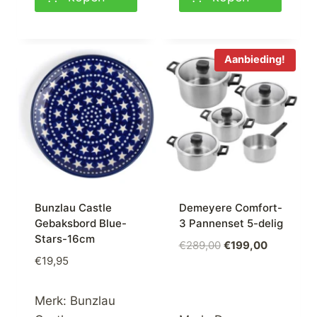
Aanbieding!
Bunzlau Castle
Demeyere Comfort-
Gebaksbord Blue-
3 Pannenset 5-delig
Stars-16cm
Oorspronkelijke
Huidige
€
289,00
€
199,00
€
19,95
prijs
prijs
was:
is:
€289,00.
€199,00.
Merk:
Bunzlau