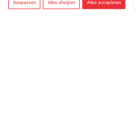
Aanpassen
Alles afwijzen
Alles accepteren
Demeyere Silver-7
Demeyere Silver-7
Steelpan 16cm
Kookpan 16cm
€
179,00
€
219,00
Merk:
Demeyere
Merk:
Demeyere