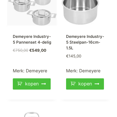
Demeyere Industry-
Demeyere Industry-
5 Pannenset 4-delig
5 Steelpan-16cm-
1.5L
Oorspronkelijke
Huidige
€
750,00
€
549,00
€
145,00
prijs
prijs
was:
is:
€750,00.
€549,00.
Merk:
Demeyere
Merk:
Demeyere
kopen
kopen