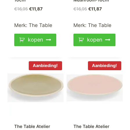
Oorspronkelijke
Huidige
Oorspronkelijke
Huidige
€
16,95
€
11,87
€
16,95
€
11,87
prijs
prijs
prijs
prijs
was:
is:
was:
is:
Merk:
The Table
Merk:
The Table
€16,95.
€11,87.
€16,95.
€11,87.
kopen
kopen
Aanbieding!
Aanbieding!
The Table Atelier
The Table Atelier