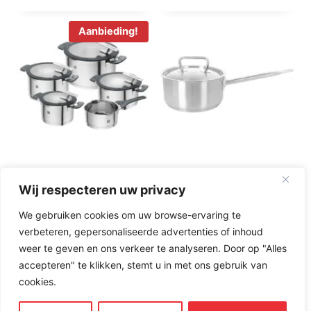
Aanbieding!
Zwilling Simplify
Demeyere Classic-
Wij respecteren uw privacy
Pannenset 5-dlg.
Pro-3 Steelpan
16cm-1.5L
Oorspronkelijke
Huidige
€
349,00
€
279,00
We gebruiken cookies om uw browse-ervaring te
€
59,00
prijs
prijs
verbeteren, gepersonaliseerde advertenties of inhoud
was:
is:
weer te geven en ons verkeer te analyseren. Door op "Alles
Merk:
Zwilling
€349,00.
€279,00.
accepteren" te klikken, stemt u in met ons gebruik van
J.A.Henckels
Merk:
Demeyere
cookies.
kopen
kopen