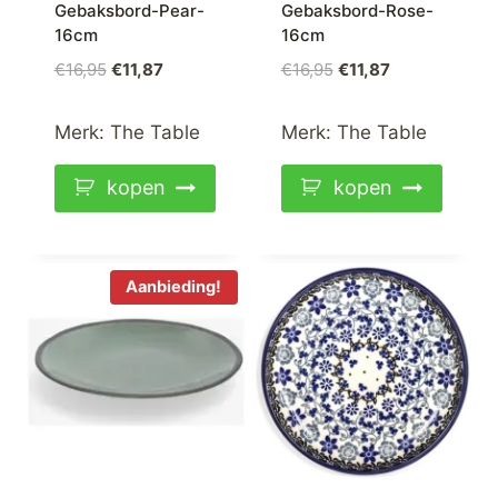
Gebaksbord-Pear-
Gebaksbord-Rose-
16cm
16cm
Oorspronkelijke
Huidige
Oorspronkelijke
Huidige
€
16,95
€
11,87
€
16,95
€
11,87
prijs
prijs
prijs
prijs
was:
is:
was:
is:
Merk:
The Table
Merk:
The Table
€16,95.
€11,87.
€16,95.
€11,87.
kopen
kopen
Aanbieding!