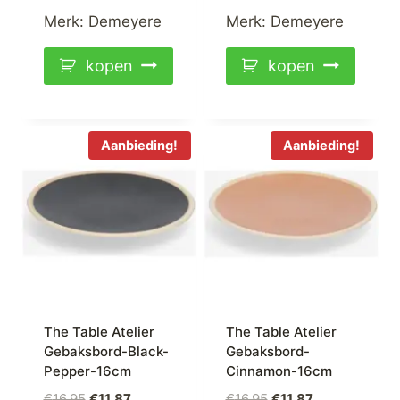
Merk:
Demeyere
Merk:
Demeyere
kopen
kopen
Aanbieding!
Aanbieding!
The Table Atelier
The Table Atelier
Gebaksbord-Black-
Gebaksbord-
Pepper-16cm
Cinnamon-16cm
Oorspronkelijke
Huidige
Oorspronkelijke
Huidige
€
16,95
€
11,87
€
16,95
€
11,87