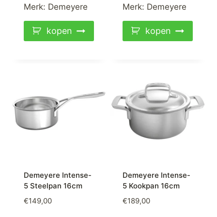
was:
is:
was:
is:
Merk:
Demeyere
Merk:
Demeyere
€409,00.
€279,00.
€409,00.
€249,00.
kopen
kopen
Demeyere Intense-
Demeyere Intense-
5 Steelpan 16cm
5 Kookpan 16cm
€
149,00
€
189,00