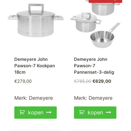
Demeyere John
Demeyere John
Pawson-7 Kookpan
Pawson-7
18cm
Pannenset-3-delig
Oorspronkelijke
Huidige
€
279,00
€
785,00
€
629,00
prijs
prijs
was:
is:
Merk:
Demeyere
Merk:
Demeyere
€785,00.
€629,00.
kopen
kopen