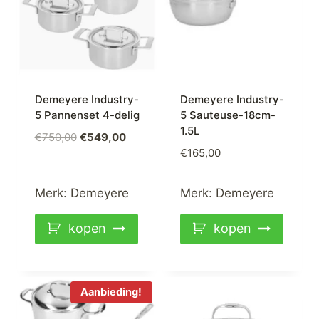
Demeyere Industry-
Demeyere Industry-
5 Pannenset 4-delig
5 Sauteuse-18cm-
1.5L
Oorspronkelijke
Huidige
€
750,00
€
549,00
€
165,00
prijs
prijs
was:
is:
€750,00.
€549,00.
Merk:
Demeyere
Merk:
Demeyere
kopen
kopen
Aanbieding!