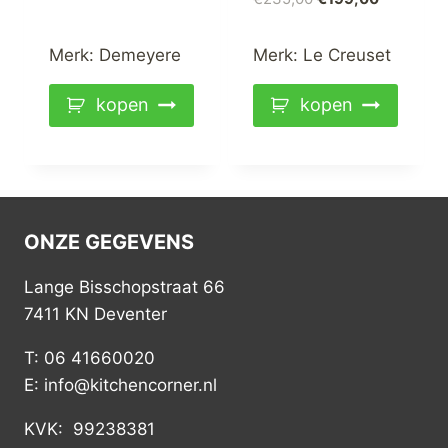
prijs
prijs
was:
is:
Merk:
Demeyere
Merk:
Le Creuset
€235,00.
€199,00.
kopen
kopen
ONZE GEGEVENS
Lange Bisschopstraat 66
7411 KN Deventer
T: 06 41660020
E: info@kitchencorner.nl
KVK: 99238381