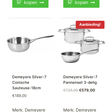
kopen
kopen
Aanbieding!
Demeyere Silver-7
Demeyere Silver-7
Conische
Pannenset 3-delig
Sauteuse-18cm
Oorspronkelijke
Huidige
€
725,00
€
579,00
€
189,00
prijs
prijs
was:
is:
€725,00.
€579,00.
Merk:
Demeyere
Merk:
Demeyere