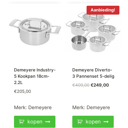
Aanbieding!
Demeyere Industry-
Demeyere Diverto-
5 Kookpan 18cm-
3 Pannenset 5-delig
2.2L
Oorspronkelijke
Huidige
€
409,00
€
249,00
€
205,00
prijs
prijs
was:
is:
€409,00.
€249,00.
Merk:
Demeyere
Merk:
Demeyere
kopen
kopen