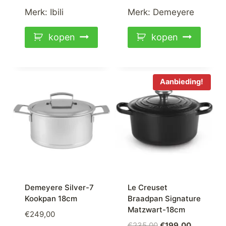
Merk:
Ibili
Merk:
Demeyere
kopen
kopen
Aanbieding!
Demeyere Silver-7
Le Creuset
Kookpan 18cm
Braadpan Signature
Matzwart-18cm
€
249,00
Oorspronkelijke
Huidige
€
235,00
€
199,00