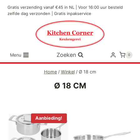
Doorgaan
Gratis verzending vanaf €45 in NL | Voor 16:00 uur besteld
naar
zelfde dag verzonden | Gratis inpakservice
inhoud
Zoeken
Menu
0
Home
/
Winkel
/
Ø 18 cm
Ø 18 CM
Aanbieding!