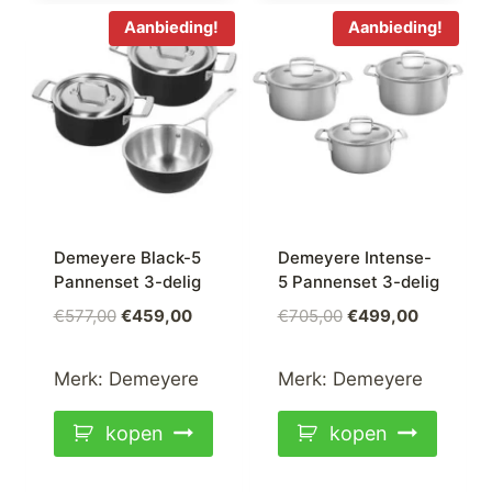
Aanbieding!
Aanbieding!
Demeyere Black-5
Demeyere Intense-
Pannenset 3-delig
5 Pannenset 3-delig
Oorspronkelijke
Huidige
Oorspronkelijke
Huidige
€
577,00
€
459,00
€
705,00
€
499,00
prijs
prijs
prijs
prijs
was:
is:
was:
is:
Merk:
Demeyere
Merk:
Demeyere
€577,00.
€459,00.
€705,00.
€499,00.
kopen
kopen