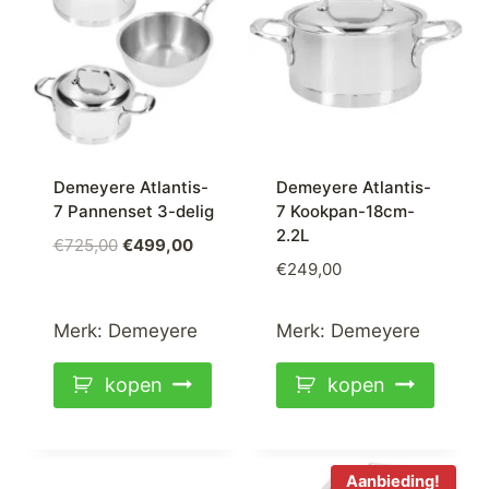
Demeyere Atlantis-
Demeyere Atlantis-
7 Pannenset 3-delig
7 Kookpan-18cm-
2.2L
Oorspronkelijke
Huidige
€
725,00
€
499,00
€
249,00
prijs
prijs
was:
is:
€725,00.
€499,00.
Merk:
Demeyere
Merk:
Demeyere
kopen
kopen
Aanbieding!