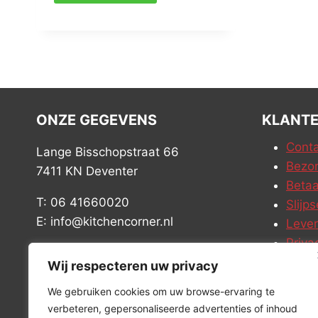
ONZE GEGEVENS
KLANTE
Conta
Lange Bisschopstraat 66
Bezor
7411 KN Deventer
Betaa
T: 06 41660020
Slijps
E: info@kitchencorner.nl
Leve
Priva
KVK: 99238381
Vacat
Wij respecteren uw privacy
BTW: NL868888989B01
We gebruiken cookies om uw browse-ervaring te
verbeteren, gepersonaliseerde advertenties of inhoud