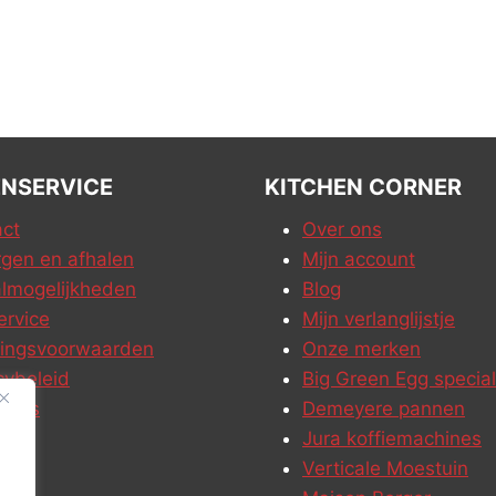
NSERVICE
KITCHEN CORNER
ct
Over ons
gen en afhalen
Mijn account
lmogelijkheden
Blog
ervice
Mijn verlanglijstje
ringsvoorwaarden
Onze merken
cybeleid
Big Green Egg special
ures
Demeyere pannen
Jura koffiemachines
Verticale Moestuin