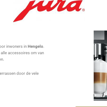
oor inwoners in
Hengelo
.
r alle accessoires om van
en.
verrassen door de vele