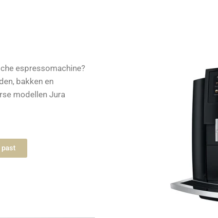
sche espressomachine?
aden, bakken en
erse modellen Jura
 past