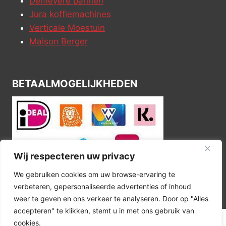
Demeyere pannen
Jura koffiemachines
Verticale Moestuin
Maison Berger
BETAALMOGELIJKHEDEN
Wij respecteren uw privacy
We gebruiken cookies om uw browse-ervaring te
verbeteren, gepersonaliseerde advertenties of inhoud
weer te geven en ons verkeer te analyseren. Door op "Alles
accepteren" te klikken, stemt u in met ons gebruik van
cookies.