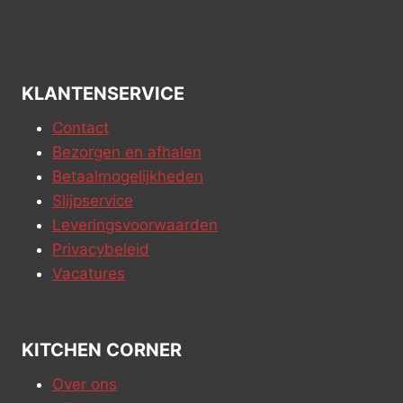
Merk:
Magimix
Merk:
Magimix
kopen
kopen
Magimix Spiral
Magimix Blender-4
Expert Kit
Glazen Kan
€
125,00
€
68,75