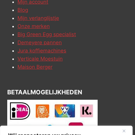
Merk:
Magimix
Merk:
Magimix
kopen
kopen
Magimix Blendcups
Magimix Minikom
voor Blender
voor Blender
€
49,00
€
75,00