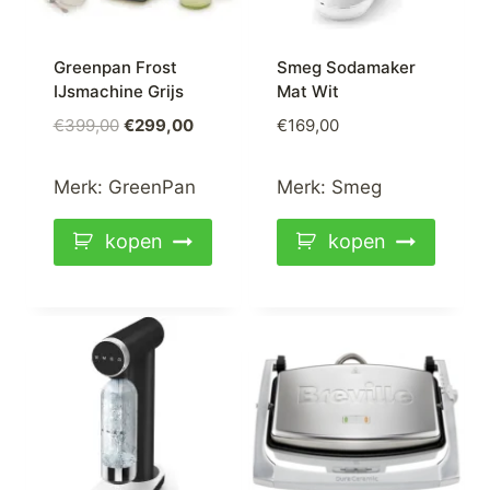
Greenpan Frost
Smeg Sodamaker
IJsmachine Grijs
Mat Wit
Oorspronkelijke
Huidige
€
399,00
€
299,00
€
169,00
prijs
prijs
was:
is:
Merk:
GreenPan
Merk:
Smeg
€399,00.
€299,00.
kopen
kopen