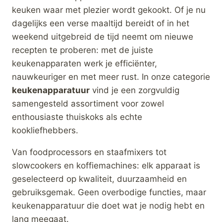
Foodprocessor-
Expert Mat Chroom
Mat-Chroom
€
1.299,00
€
549,00
Merk:
Magimix
Merk:
Magimix
kopen
kopen