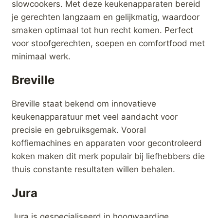
Magimix Creatief
Magimix
Koken Kit
Julienneschijf 1mm
CS3200XL-
€
99,00
CS4200XL-
CS5200XL
€
30,00
Merk:
Magimix
Merk:
Magimix
kopen
kopen