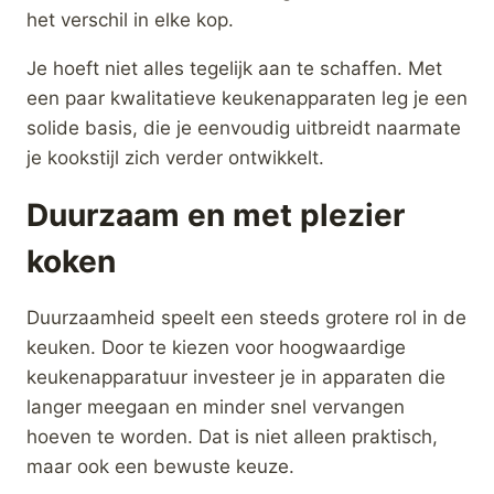
Magimix Stalen
Magimix
Mes-
Parmezaan-
CS5200/PAT/CE
Chocoladerasp
CS3200XL-
€
35,00
CS4200XL-
CS5200XL
€
30,00
Merk:
Magimix
Merk:
Magimix