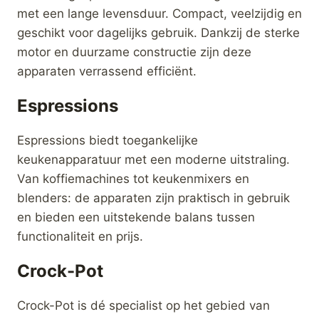
Espressions The
Magimix Power
Blender-2L
Blender 5 Mat-
Chroom
€
299,00
€
349,00
Merk:
Magimix
Merk:
Magimix
kopen
kopen