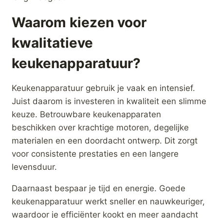
Magimix
Magimix Cook
Snijmachine T250
Expert XXL
Stoomkoker
€
549,00
€
225,00
Merk:
Magimix
Merk:
Magimix
kopen
kopen