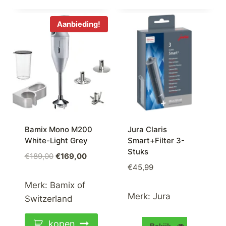
Aanbieding!
Bamix Mono M200
Jura Claris
White-Light Grey
Smart+Filter 3-
Stuks
Oorspronkelijke
Huidige
€
189,00
€
169,00
€
45,99
prijs
prijs
was:
is:
Merk:
Bamix of
€189,00.
€169,00.
Merk:
Jura
Switzerland
kopen
Bekijk