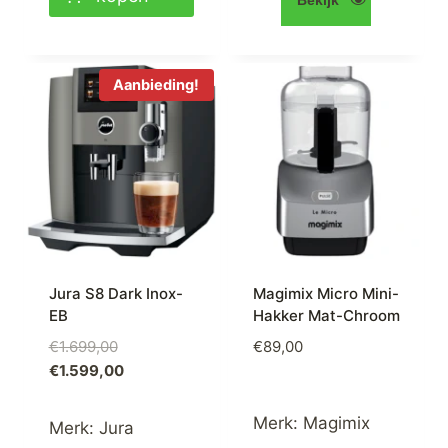
Aanbieding!
Jura S8 Dark Inox-
Magimix Micro Mini-
EB
Hakker Mat-Chroom
Oorspronkelijke
€
1.699,00
€
89,00
prijs
Huidige
€
1.599,00
was:
prijs
€1.699,00.
is:
Merk:
Magimix
Merk:
Jura
€1.599,00.