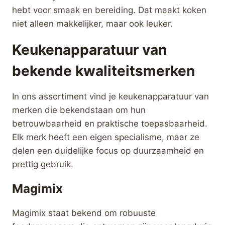
Magimix Power
Magimix Power
Blender 3 Mat-
Blender 4 Mat-
Chroom
Chroom
€
199,00
€
249,00
Merk:
Magimix
Merk:
Magimix
kopen
kopen