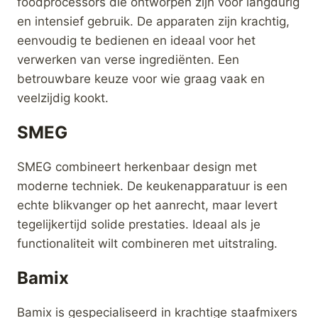
Magimix Power
Magimix Power
Blender 4 Rood
Blender 4 Zwart
€
229,00
€
229,00
Merk:
Magimix
Merk:
Magimix
kopen
kopen