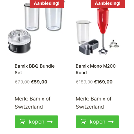
Aanbieding!
Aanbieding!
Bamix BBQ Bundle
Bamix Mono M200
Set
Rood
Oorspronkelijke
Huidige
Oorspronkelijke
Huidige
€
79,00
€
59,00
€
189,00
€
169,00
prijs
prijs
prijs
prijs
was:
is:
was:
is:
Merk:
Bamix of
Merk:
Bamix of
€79,00.
€59,00.
€189,00.
€169,00.
Switzerland
Switzerland
kopen
kopen