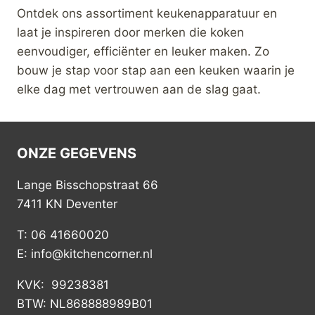
kopen
kopen
Magimix Gegolfde
Magimix
Plakjesschijf Mini-
Parmezaan-
Plus
Chocoladerasp
Mini-Plus
€
30,00
€
30,00