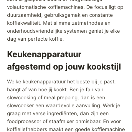
Magimix Stalen
Magimix Stalen
Mes-CS3100-
Mes-CS4200-
3200-3200XL
4200XL
€
35,00
€
35,00
Merk:
Magimix
Merk:
Magimix
kopen
kopen