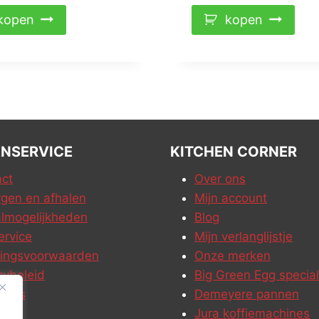
kopen
kopen
NSERVICE
KITCHEN CORNER
ct
Over ons
gen en afhalen
Mijn account
lmogelijkheden
Blog
ervice
Mijn verlanglijstje
ringsvoorwaarden
Onze merken
cybeleid
Big Green Egg special
ures
Demeyere pannen
Jura koffiemachines