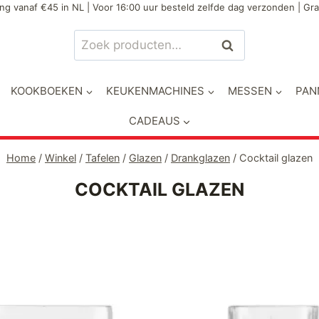
ng vanaf €45 in NL | Voor 16:00 uur besteld zelfde dag verzonden | Gra
Zoeken
Zoeken
naar:
KOOKBOEKEN
KEUKENMACHINES
MESSEN
PAN
CADEAUS
Home
/
Winkel
/
Tafelen
/
Glazen
/
Drankglazen
/
Cocktail glazen
COCKTAIL GLAZEN