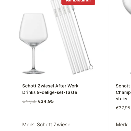
Aanbieding!
Schott Zwiesel After Work
Schott
Drinks 9-delige-set-Taste
Champ
stuks
Oorspronkelijke
Huidige
€
47,50
€
34,95
€
37,95
prijs
prijs
was:
is:
€47,50.
€34,95.
Merk:
Schott Zwiesel
Merk: