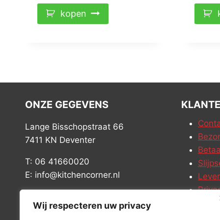
kopen
ONZE GEGEVENS
KLANTE
Conta
Lange Bisschopstraat 66
Bezor
7411 KN Deventer
Betaa
T: 06 41660020
Slijps
E: info@kitchencorner.nl
Leve
Priva
KVK: 99238381
Vacat
Wij respecteren uw privacy
BTW: NL868888989B01