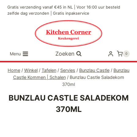
Doorgaan
Gratis verzending vanaf €45 in NL | Voor 16:00 uur besteld
naar
zelfde dag verzonden | Gratis inpakservice
inhoud
Zoeken
Menu
0
Home
/
Winkel
/
Tafelen
/
Servies
/
Bunzlau Castle
/
Bunzlau
Castle Kommen | Schalen
/
Bunzlau Castle Saladekom
370ml
BUNZLAU CASTLE SALADEKOM
370ML