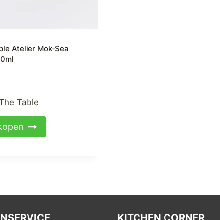
ble Atelier Mok-Sea
30ml
The Table
kopen
NSERVICE
KITCHEN CORNER