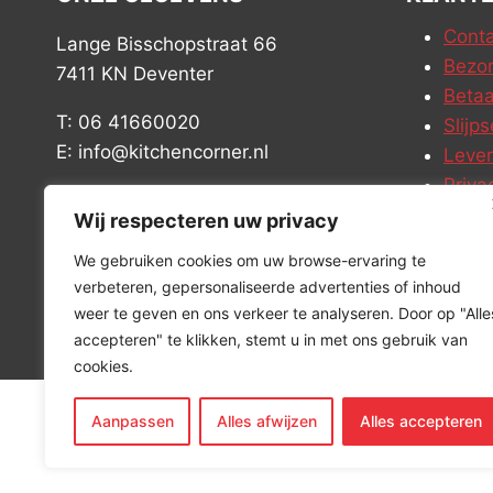
Conta
Lange Bisschopstraat 66
Bezor
7411 KN Deventer
Betaa
T: 06 41660020
Slijps
E: info@kitchencorner.nl
Leve
Priva
KVK: 99238381
Vacat
Wij respecteren uw privacy
BTW: NL868888989B01
We gebruiken cookies om uw browse-ervaring te
verbeteren, gepersonaliseerde advertenties of inhoud
weer te geven en ons verkeer te analyseren. Door op "Alle
accepteren" te klikken, stemt u in met ons gebruik van
cookies.
Aanpassen
Alles afwijzen
Alles accepteren