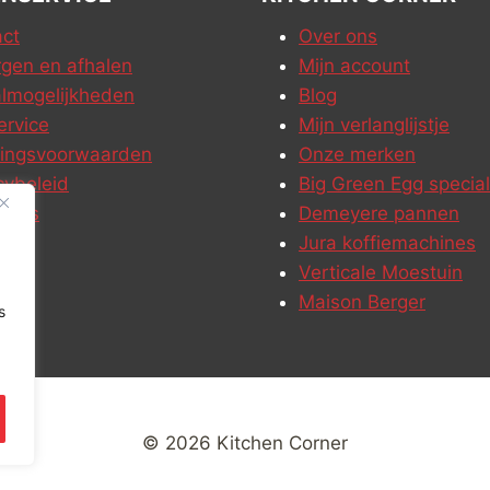
ct
Over ons
gen en afhalen
Mijn account
lmogelijkheden
Blog
ervice
Mijn verlanglijstje
ringsvoorwaarden
Onze merken
cybeleid
Big Green Egg special
ures
Demeyere pannen
Jura koffiemachines
Verticale Moestuin
Maison Berger
s
© 2026 Kitchen Corner