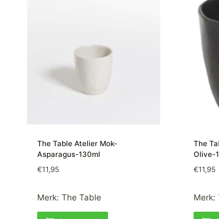
The Table Atelier Mok-
The Ta
Asparagus-130ml
Olive-
€
11,95
€
11,95
Merk:
The Table
Merk: