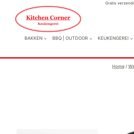
Doorgaan
Gratis verzendi
naar
inhoud
BAKKEN
BBQ | OUTDOOR
KEUKENGEREI
Home
/
Wi