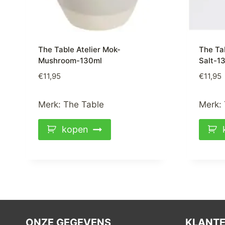
The Table Atelier Mok-
The Ta
Mushroom-130ml
Salt-1
€
11,95
€
11,95
Merk:
The Table
Merk:
kopen
ONZE GEGEVENS
KLANTE