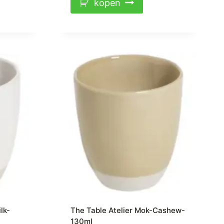
kopen
lk-
The Table Atelier Mok-Cashew-
130ml