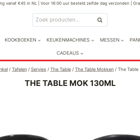
ng vanaf €45 in NL | Voor 16:00 uur besteld zelfde dag verzonden | Gra
Zoeken
Zoeken
naar:
KOOKBOEKEN
KEUKENMACHINES
MESSEN
PAN
CADEAUS
nkel
/
Tafelen
/
Servies
/
The Table
/
The Table Mokken
/
The Table
THE TABLE MOK 130ML