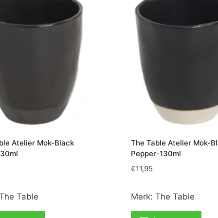
ble Atelier Mok-Black
The Table Atelier Mok-B
130ml
Pepper-130ml
€
11,95
The Table
Merk:
The Table