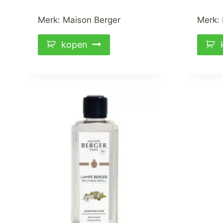
prijs
prijs
was:
is:
Merk:
Maison Berger
Merk:
€29,95.
€24,00.
kopen