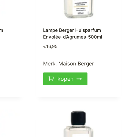
um
Lampe Berger Huisparfum
Envolée-d’Agrumes-500ml
€
16,95
Merk:
Maison Berger
kopen