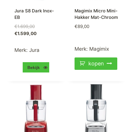
Jura S8 Dark Inox-
Magimix Micro Mini-
EB
Hakker Mat-Chroom
Oorspronkelijke
€
1.699,00
€
89,00
prijs
Huidige
€
1.599,00
was:
prijs
€1.699,00.
is:
Merk:
Magimix
Merk:
Jura
€1.599,00.
kopen
Bekijk