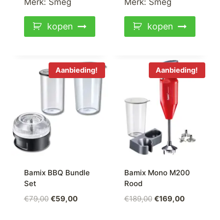
Merk:
Smeg
Merk:
Smeg
kopen
kopen
Aanbieding!
Aanbieding!
Bamix BBQ Bundle
Bamix Mono M200
Set
Rood
Oorspronkelijke
Huidige
Oorspronkelijke
Huidige
€
79,00
€
59,00
€
189,00
€
169,00
prijs
prijs
prijs
prijs