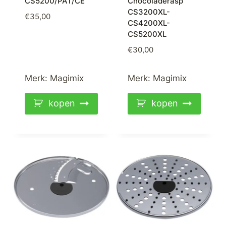
CS5200/PAT/CE
Chocoladerasp
CS3200XL-
€
35,00
CS4200XL-
CS5200XL
€
30,00
Merk:
Magimix
Merk:
Magimix
kopen
kopen