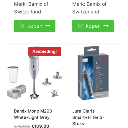
was:
is:
was:
is:
Merk:
Bamix of
Merk:
Bamix of
€79,00.
€59,00.
€189,00.
€169,00.
Switzerland
Switzerland
kopen
kopen
Aanbieding!
Bamix Mono M200
Jura Claris
White-Light Grey
Smart+Filter 3-
Stuks
Oorspronkelijke
Huidige
€
189,00
€
169,00