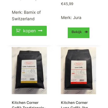
€
45,99
prijs
prijs
was:
is:
Merk:
Bamix of
€189,00.
€169,00.
Merk:
Jura
Switzerland
kopen
Bekijk
Kitchen Corner
Kitchen Corner
Caffè Tradizionale-
Luna Caffè-1kg