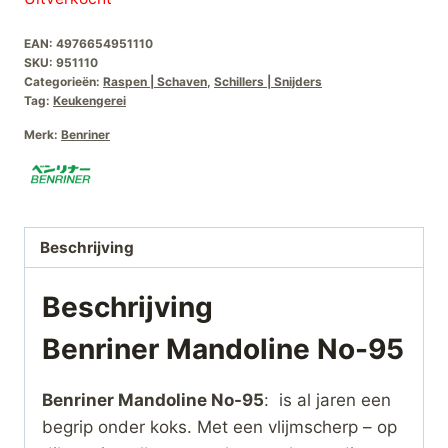
EAN:
4976654951110
SKU:
951110
Categorieën:
Raspen | Schaven
,
Schillers | Snijders
Tag:
Keukengerei
Merk:
Benriner
Beschrijving
Beschrijving
Benriner Mandoline No-95
Benriner Mandoline No-95
: is al jaren een
begrip onder koks. Met een vlijmscherp – op