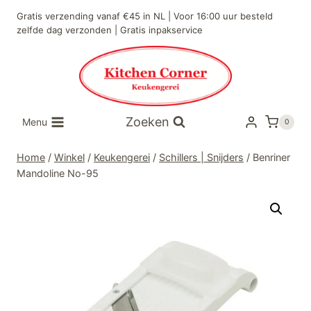
Doorgaan
Gratis verzending vanaf €45 in NL | Voor 16:00 uur besteld
naar
zelfde dag verzonden | Gratis inpakservice
inhoud
Zoeken
Menu
0
Home
/
Winkel
/
Keukengerei
/
Schillers | Snijders
/
Benriner
Mandoline No-95