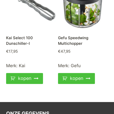
Kai Select 100
Gefu Speedwing
Dunschiller-I
Multichopper
€
17,95
€
47,95
Merk:
Kai
Merk:
Gefu
kopen
kopen
ONZE GEGEVENS