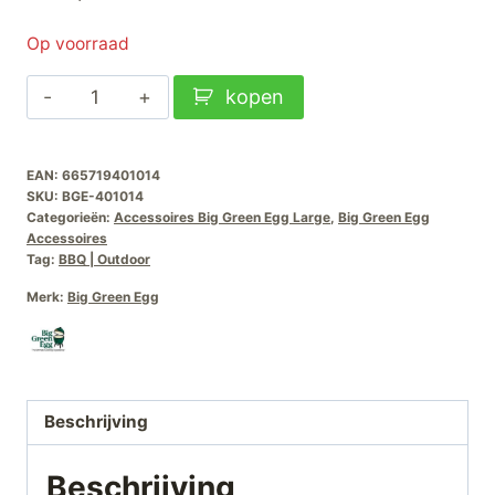
Op voorraad
BGE
kopen
Baking
Stone
EAN:
665719401014
Large-
SKU:
BGE-401014
Pizzasteen-
Categorieën:
Accessoires Big Green Egg Large
,
Big Green Egg
Large
Accessoires
Tag:
BBQ | Outdoor
aantal
Merk:
Big Green Egg
Beschrijving
Beschrijving