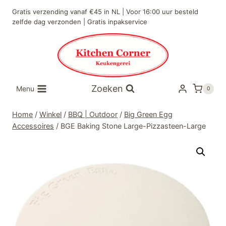
Doorgaan
Gratis verzending vanaf €45 in NL | Voor 16:00 uur besteld
naar
zelfde dag verzonden | Gratis inpakservice
inhoud
Zoeken
Menu
0
Home
/
Winkel
/
BBQ | Outdoor
/
Big Green Egg
Accessoires
/
BGE Baking Stone Large-Pizzasteen-Large