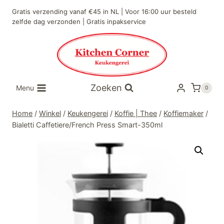
Doorgaan
Gratis verzending vanaf €45 in NL | Voor 16:00 uur besteld
naar
zelfde dag verzonden | Gratis inpakservice
inhoud
Zoeken
Menu
0
Home
/
Winkel
/
Keukengerei
/
Koffie | Thee
/
Koffiemaker
/
Bialetti Caffetiere/French Press Smart-350ml