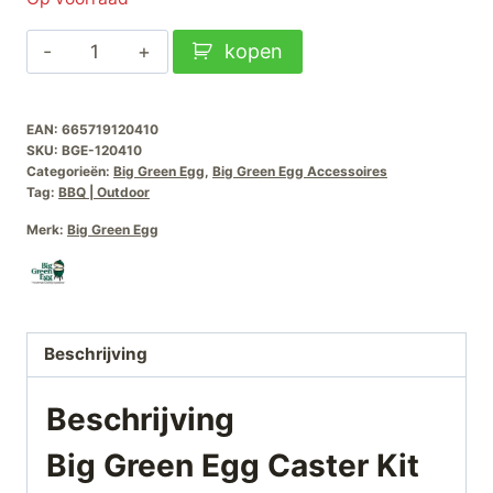
Big
kopen
Green
Egg
EAN:
665719120410
Caster
SKU:
BGE-120410
Kit
Categorieën:
Big Green Egg
,
Big Green Egg Accessoires
Wielen-
Tag:
BBQ | Outdoor
set/2)
Merk:
Big Green Egg
aantal
Beschrijving
Beschrijving
Big Green Egg Caster Kit