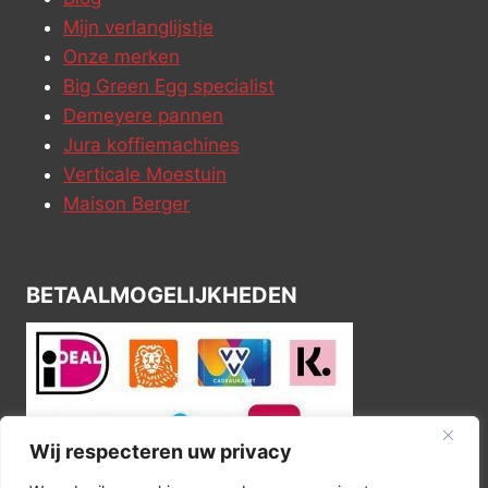
Mijn verlanglijstje
Onze merken
Big Green Egg specialist
Demeyere pannen
Jura koffiemachines
Verticale Moestuin
Maison Berger
BETAALMOGELIJKHEDEN
Wij respecteren uw privacy