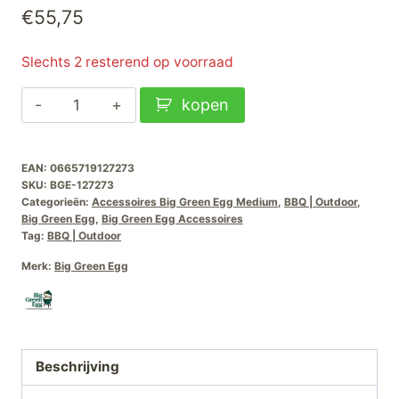
€
55,75
Slechts 2 resterend op voorraad
Big
kopen
Green
Egg
EAN:
0665719127273
Half
SKU:
BGE-127273
Moon
Categorieën:
Accessoires Big Green Egg Medium
,
BBQ | Outdoor
,
Conveggtor
Big Green Egg
,
Big Green Egg Accessoires
Tag:
BBQ | Outdoor
Stone-
Medium
Merk:
Big Green Egg
aantal
Beschrijving