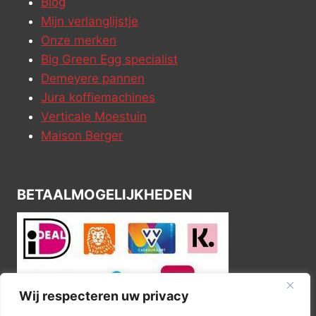
Blog
Mijn verlanglijstje
Onze merken
Big Green Egg specialist
Demeyere pannen
Jura koffiemachines
Verticale Moestuin
Maison Berger
BETAALMOGELIJKHEDEN
Wij respecteren uw privacy