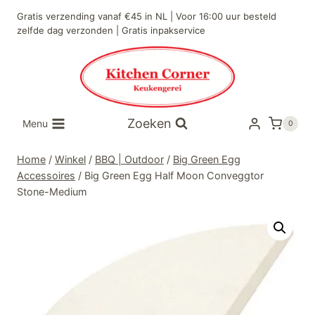
Doorgaan
Gratis verzending vanaf €45 in NL | Voor 16:00 uur besteld
naar
zelfde dag verzonden | Gratis inpakservice
inhoud
Zoeken
Menu
0
Home
/
Winkel
/
BBQ | Outdoor
/
Big Green Egg
Accessoires
/
Big Green Egg Half Moon Conveggtor
Stone-Medium