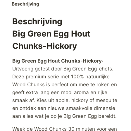
Beschrijving
Beschrijving
Big Green Egg Hout
Chunks-Hickory
Big Green Egg Hout Chunks-Hickory
:
Uitvoerig getest door Big Green Egg-chefs.
Deze premium serie met 100% natuurlijke
Wood Chunks is perfect om mee te roken en
geeft extra lang een mooi aroma en rijke
smaak af. Kies uit apple, hickory of mesquite
en ontdek een nieuwe smaakvolle dimensie
aan alles wat je op je Big Green Egg bereidt.
Week de Wood Chunks 30 minuten voor een