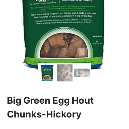
Big Green Egg Hout
Chunks-Hickory