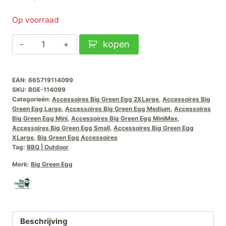
Op voorraad
Big
kopen
Green
Egg
EAN:
665719114099
Meat
SKU:
BGE-114099
Claws-
Categorieën:
Accessoires Big Green Egg 2XLarge
,
Accessoires Big
2x
Green Egg Large
,
Accessoires Big Green Egg Medium
,
Accessoires
Big Green Egg Mini
,
Accessoires Big Green Egg MiniMax
,
aantal
Accessoires Big Green Egg Small
,
Accessoires Big Green Egg
XLarge
,
Big Green Egg Accessoires
Tag:
BBQ | Outdoor
Merk:
Big Green Egg
Beschrijving