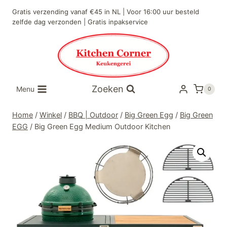
Doorgaan
Gratis verzending vanaf €45 in NL | Voor 16:00 uur besteld
naar
zelfde dag verzonden | Gratis inpakservice
inhoud
Zoeken
Menu
0
Home
/
Winkel
/
BBQ | Outdoor
/
Big Green Egg
/
Big Green
EGG
/
Big Green Egg Medium Outdoor Kitchen