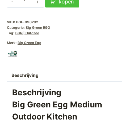
kopen
Green
Egg
SKU:
BGE-990202
Medium
Categorie:
Big Green EGG
Outdoor
Tag:
BBQ | Outdoor
Kitchen
Merk:
Big Green Egg
aantal
Beschrijving
Beschrijving
Big Green Egg Medium
Outdoor Kitchen