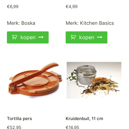
€
6,99
€
4,99
Merk:
Boska
Merk:
Kitchen Basics
kopen
kopen
Tortilla pers
Kruidenbuil, 11 cm
€
52,95
€
16,95