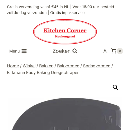
Doorgaan
Gratis verzending vanaf €45 in NL | Voor 16:00 uur besteld
naar
zelfde dag verzonden | Gratis inpakservice
inhoud
Zoeken
Menu
0
Home
/
Winkel
/
Bakken
/
Bakvormen
/
Springvormen
/
Birkmann Easy Baking Deegschraper