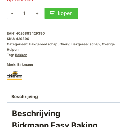
Birkmann
kopen
Easy
Baking
EAN:
4026883429390
Deegschraper
SKU:
429390
aantal
Categorieën:
Bakgereedschap
,
Overig Bakgereedschap
,
Overige
Hulpen
Tag:
Bakken
Merk:
Birkmann
Beschrijving
Beschrijving
Birkmann Easy Baking