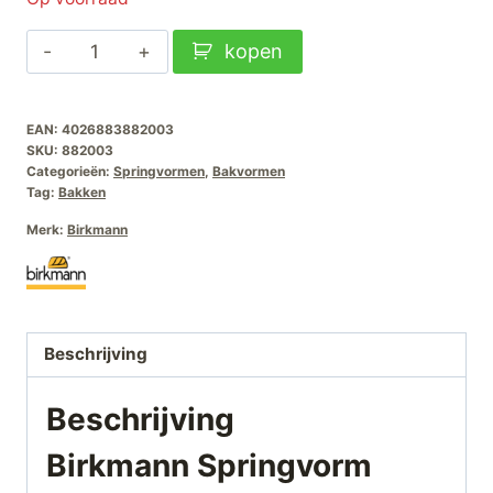
Birkmann
kopen
Springvorm
Emaille
EAN:
4026883882003
20cm
SKU:
882003
aantal
Categorieën:
Springvormen
,
Bakvormen
Tag:
Bakken
Merk:
Birkmann
Beschrijving
Beschrijving
Birkmann Springvorm