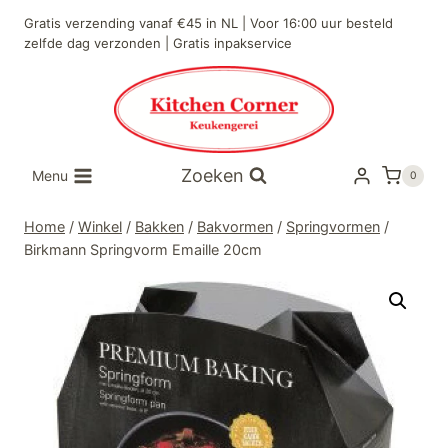
Doorgaan
Gratis verzending vanaf €45 in NL | Voor 16:00 uur besteld
naar
zelfde dag verzonden | Gratis inpakservice
inhoud
Zoeken
Menu
0
Home
/
Winkel
/
Bakken
/
Bakvormen
/
Springvormen
/
Birkmann Springvorm Emaille 20cm