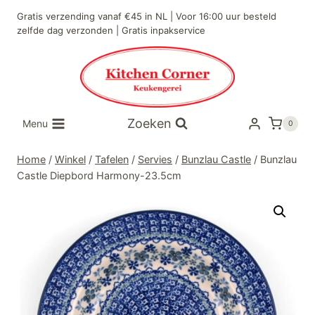
Doorgaan
Gratis verzending vanaf €45 in NL | Voor 16:00 uur besteld
naar
zelfde dag verzonden | Gratis inpakservice
inhoud
Zoeken
Menu
0
Home
/
Winkel
/
Tafelen
/
Servies
/
Bunzlau Castle
/
Bunzlau
Castle Diepbord Harmony-23.5cm