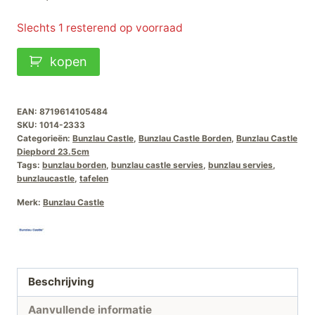
Slechts 1 resterend op voorraad
Bunzlau
kopen
Castle
Diepbord
Harmony-
EAN:
8719614105484
SKU:
1014-2333
23.5cm
Categorieën:
Bunzlau Castle
,
Bunzlau Castle Borden
,
Bunzlau Castle
aantal
Diepbord 23.5cm
Tags:
bunzlau borden
,
bunzlau castle servies
,
bunzlau servies
,
bunzlaucastle
,
tafelen
Merk:
Bunzlau Castle
Beschrijving
Aanvullende informatie