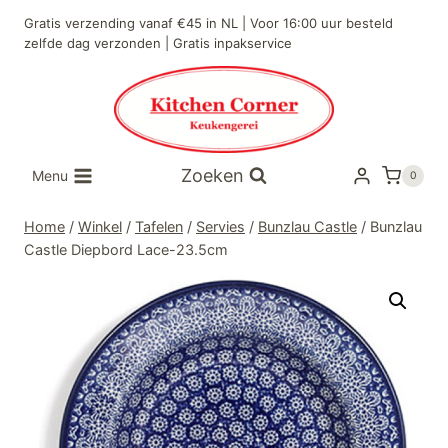
Doorgaan
Gratis verzending vanaf €45 in NL | Voor 16:00 uur besteld
naar
zelfde dag verzonden | Gratis inpakservice
inhoud
Zoeken
Menu
0
Home
/
Winkel
/
Tafelen
/
Servies
/
Bunzlau Castle
/
Bunzlau
Castle Diepbord Lace-23.5cm