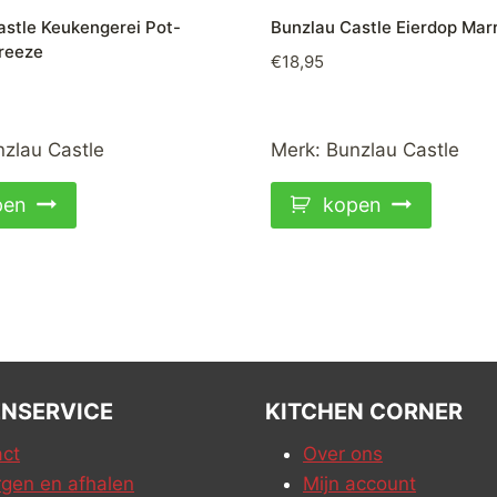
astle Keukengerei Pot-
Bunzlau Castle Eierdop Mar
reeze
€
18,95
zlau Castle
Merk:
Bunzlau Castle
pen
kopen
NSERVICE
KITCHEN CORNER
ct
Over ons
gen en afhalen
Mijn account