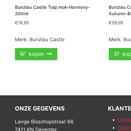
Bunzlau Castle Tulp mok-Harmony-
Bunzlau C
200ml
Autumn-B
€
19,95
€
59,95
Merk:
Bunzlau Castle
Merk:
Bun
kopen
ko
ONZE GEGEVENS
KLANTE
Conta
Lange Bisschopstraat 66
Bezor
7411 KN Deventer