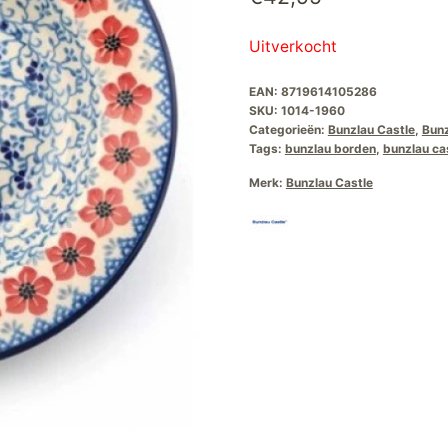
Uitverkocht
EAN:
8719614105286
SKU:
1014-1960
Categorieën:
Bunzlau Castle
,
Bunz
Tags:
bunzlau borden
,
bunzlau ca
Merk:
Bunzlau Castle