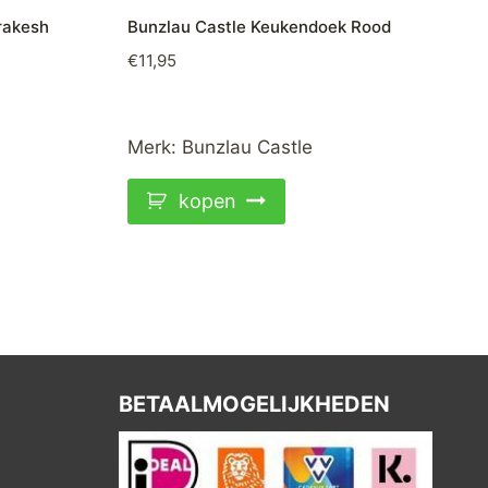
rakesh
Bunzlau Castle Keukendoek Rood
€
11,95
Merk:
Bunzlau Castle
kopen
BETAALMOGELIJKHEDEN