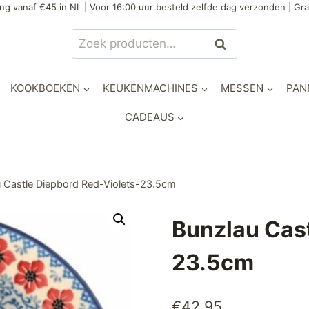
ng vanaf €45 in NL | Voor 16:00 uur besteld zelfde dag verzonden | Gra
Zoeken
Zoeken
naar:
KOOKBOEKEN
KEUKENMACHINES
MESSEN
PAN
CADEAUS
 Castle Diepbord Red-Violets-23.5cm
Bunzlau Cast
23.5cm
€
42,95