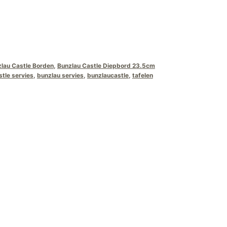
lau Castle Borden
,
Bunzlau Castle Diepbord 23.5cm
stle servies
,
bunzlau servies
,
bunzlaucastle
,
tafelen