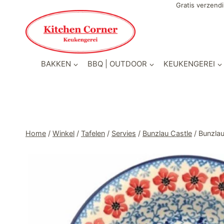
Doorgaan
Gratis verzendi
naar
inhoud
BAKKEN
BBQ | OUTDOOR
KEUKENGEREI
Home
/
Winkel
/
Tafelen
/
Servies
/
Bunzlau Castle
/
Bunzlau