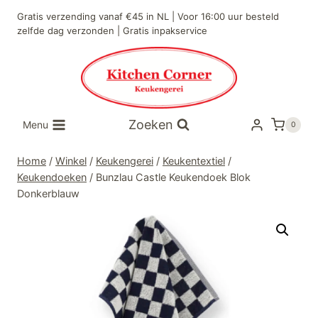
Doorgaan
Gratis verzending vanaf €45 in NL | Voor 16:00 uur besteld
naar
zelfde dag verzonden | Gratis inpakservice
inhoud
Zoeken
Menu
0
Home
/
Winkel
/
Keukengerei
/
Keukentextiel
/
Keukendoeken
/
Bunzlau Castle Keukendoek Blok
Donkerblauw