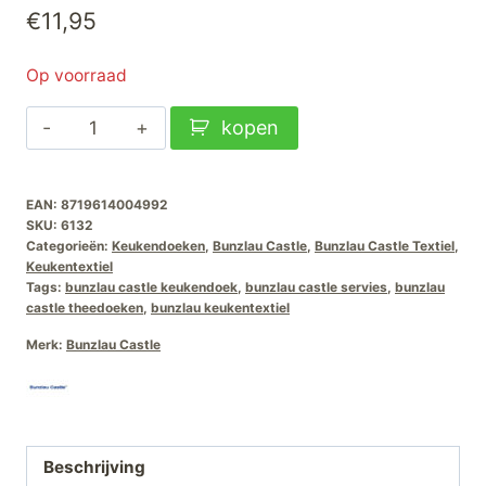
€
11,95
Op voorraad
Bunzlau
kopen
Castle
Keukendoek
EAN:
8719614004992
Blok
SKU:
6132
Donkerblauw
Categorieën:
Keukendoeken
,
Bunzlau Castle
,
Bunzlau Castle Textiel
,
aantal
Keukentextiel
Tags:
bunzlau castle keukendoek
,
bunzlau castle servies
,
bunzlau
castle theedoeken
,
bunzlau keukentextiel
Merk:
Bunzlau Castle
Beschrijving