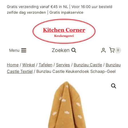
Doorgaan
Gratis verzending vanaf €45 in NL | Voor 16:00 uur besteld
naar
zelfde dag verzonden | Gratis inpakservice
inhoud
Zoeken
Menu
0
Home
/
Winkel
/
Tafelen
/
Servies
/
Bunzlau Castle
/
Bunzlau
Castle Textiel
/
Bunzlau Castle Keukendoek Schaap-Geel