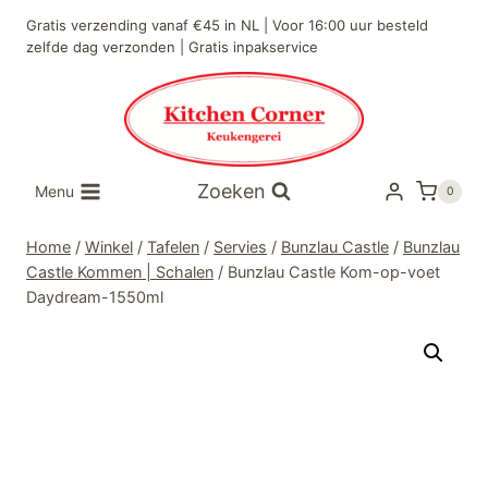
Doorgaan
Gratis verzending vanaf €45 in NL | Voor 16:00 uur besteld
naar
zelfde dag verzonden | Gratis inpakservice
inhoud
Zoeken
Menu
0
Home
/
Winkel
/
Tafelen
/
Servies
/
Bunzlau Castle
/
Bunzlau
Castle Kommen | Schalen
/
Bunzlau Castle Kom-op-voet
Daydream-1550ml