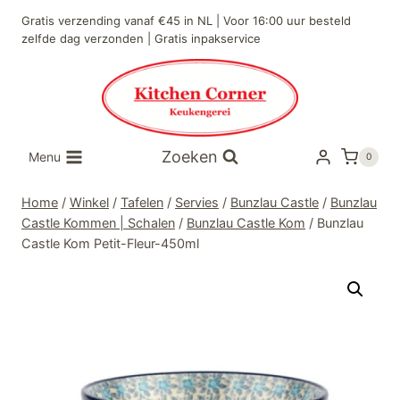
Doorgaan
Gratis verzending vanaf €45 in NL | Voor 16:00 uur besteld
naar
zelfde dag verzonden | Gratis inpakservice
inhoud
Zoeken
Menu
0
Home
/
Winkel
/
Tafelen
/
Servies
/
Bunzlau Castle
/
Bunzlau
Castle Kommen | Schalen
/
Bunzlau Castle Kom
/
Bunzlau
Castle Kom Petit-Fleur-450ml