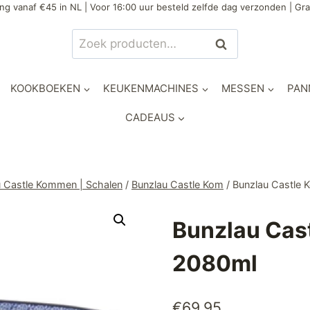
ng vanaf €45 in NL | Voor 16:00 uur besteld zelfde dag verzonden | Gra
Zoeken
Zoeken
naar:
KOOKBOEKEN
KEUKENMACHINES
MESSEN
PAN
CADEAUS
u Castle Kommen | Schalen
/
Bunzlau Castle Kom
/
Bunzlau Castle
Bunzlau Cas
2080ml
€
69,95