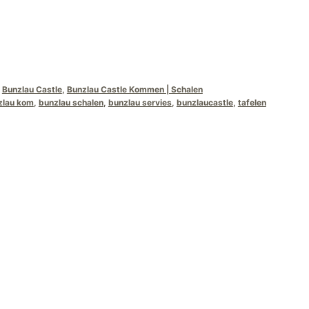
,
Bunzlau Castle
,
Bunzlau Castle Kommen | Schalen
zlau kom
,
bunzlau schalen
,
bunzlau servies
,
bunzlaucastle
,
tafelen