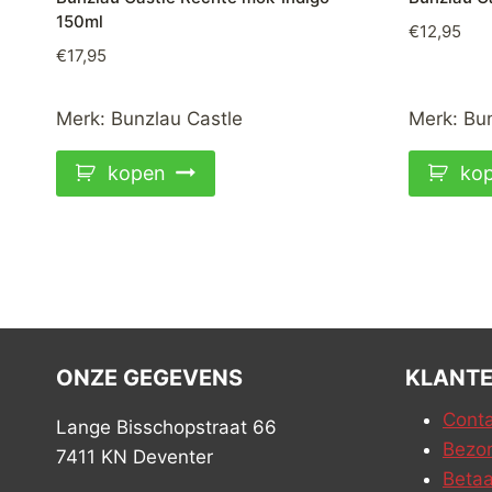
150ml
€
12,95
€
17,95
Merk:
Bunzlau Castle
Merk:
Bun
kopen
ko
ONZE GEGEVENS
KLANTE
Conta
Lange Bisschopstraat 66
Bezor
7411 KN Deventer
Betaa