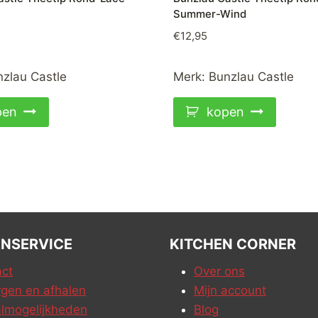
Summer-Wind
€
12,95
zlau Castle
Merk:
Bunzlau Castle
pen
kopen
NSERVICE
KITCHEN CORNER
ct
Over ons
gen en afhalen
Mijn account
lmogelijkheden
Blog