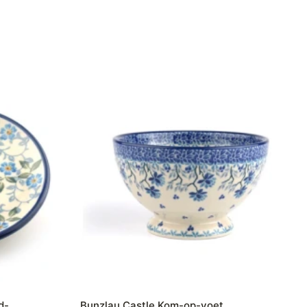
d-
Bunzlau Castle Kom-op-voet