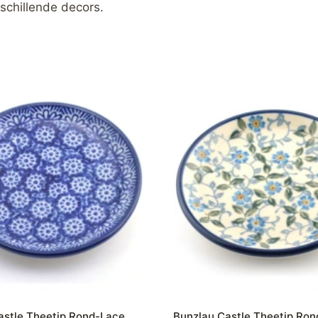
schillende decors.
astle Theetip Rond-Lace
Bunzlau Castle Theetip Ron