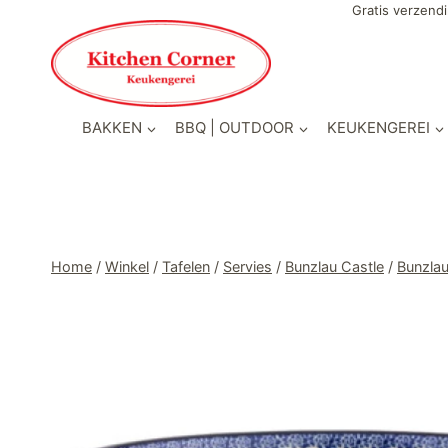
Doorgaan
Gratis verzendi
naar
inhoud
BAKKEN
BBQ | OUTDOOR
KEUKENGEREI
Home
/
Winkel
/
Tafelen
/
Servies
/
Bunzlau Castle
/
Bunzla