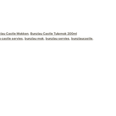
lau Castle Mokken
,
Bunzlau Castle Tulpmok 200ml
 castle servies
,
bunzlau mok
,
bunzlau servies
,
bunzlaucastle
,