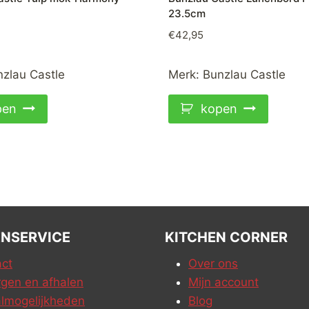
23.5cm
€
42,95
zlau Castle
Merk:
Bunzlau Castle
pen
kopen
NSERVICE
KITCHEN CORNER
ct
Over ons
gen en afhalen
Mijn account
lmogelijkheden
Blog