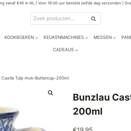
ng vanaf €45 in NL | Voor 16:00 uur besteld zelfde dag verzonden | Gra
Zoeken
Zoeken
naar:
KOOKBOEKEN
KEUKENMACHINES
MESSEN
PAN
CADEAUS
u Castle Tulp mok-Buttercup-200ml
Bunzlau Cas
200ml
€
19,95