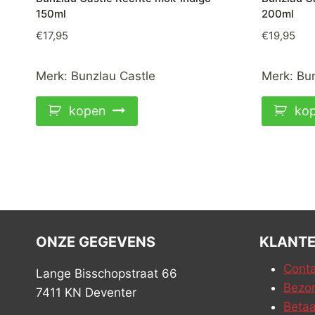
150ml
200ml
€
17,95
€
19,95
Merk:
Bunzlau Castle
Merk:
Bun
kopen
ko
ONZE GEGEVENS
KLANTE
Conta
Lange Bisschopstraat 66
Bezor
7411 KN Deventer
Betaa