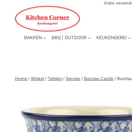
Doorgaan
Gratis verzendi
naar
inhoud
BAKKEN
BBQ | OUTDOOR
KEUKENGEREI
Home
/
Winkel
/
Tafelen
/
Servies
/
Bunzlau Castle
/
Bunzla