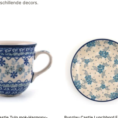
schillende decors.
astle Tulp mok-Harmony-
Bunzlau Castle Lunchbord F