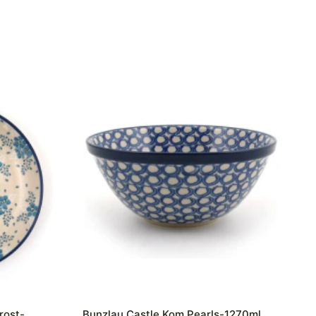
rost-
Bunzlau Castle Kom Pearls-1270ml