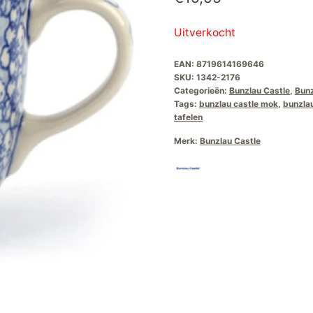
Uitverkocht
EAN:
8719614169646
SKU:
1342-2176
Categorieën:
Bunzlau Castle
,
Bunz
Tags:
bunzlau castle mok
,
bunzlau
tafelen
Merk:
Bunzlau Castle